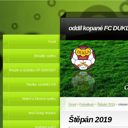
oddíl kopané FC DUKL
Úvod
Aktuality spolku
Rozpis a výsledky OP 2026/2027
Tabulky výsledků OS
Vedení a členové spolku
Úvod
»
Fotoalbum
»
Štěpán 2019
»
stepan
Muži Dukly Hranice
Štěpán 2019
Pojištění hráčů