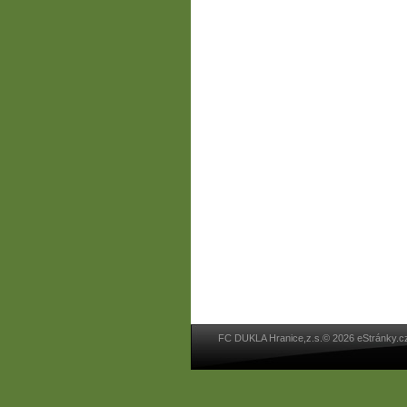
FC DUKLA Hranice,z.s.© 2026 eStránky.