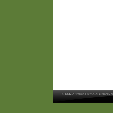
FC DUKLA Hranice,z.s.© 2026 eStránky.