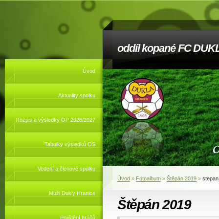
oddíl kopané FC DUKL
Úvod
Aktuality spolku
Rozpis a výsledky OP 2026/2027
Tabulky výsledků OS
Vedení a členové spolku
Úvod
»
Fotoalbum
»
Štěpán 2019
»
stepan
Muži Dukly Hranice
Štěpán 2019
Pojištění hráčů