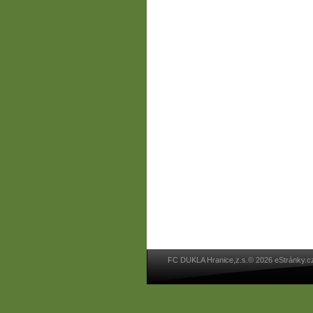
FC DUKLA Hranice,z.s.© 2026 eStránky.