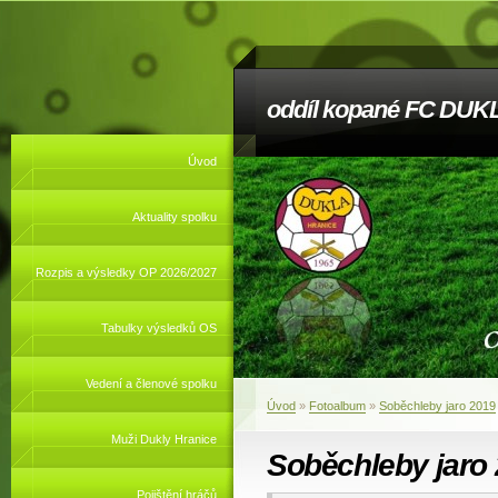
oddíl kopané FC DUKL
Úvod
Aktuality spolku
Rozpis a výsledky OP 2026/2027
Tabulky výsledků OS
Vedení a členové spolku
Úvod
»
Fotoalbum
»
Soběchleby jaro 2019
Muži Dukly Hranice
Soběchleby jaro
Pojištění hráčů