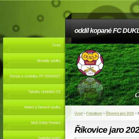
oddíl kopané FC DUKL
Úvod
Aktuality spolku
Rozpis a výsledky OP 2026/2027
Tabulky výsledků OS
Vedení a členové spolku
Úvod
»
Fotoalbum
»
Říkovice jaro 2025
»
Muži Dukly Hranice
Říkovice jaro 20
Pojištění hráčů