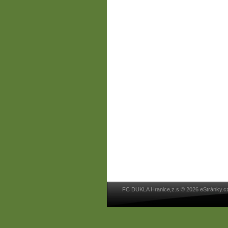
FC DUKLA Hranice,z.s.© 2026 eStránky.