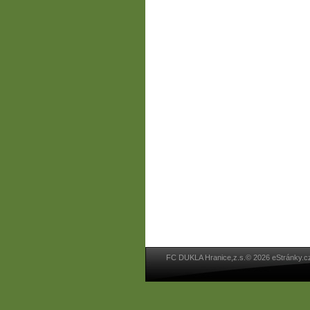
FC DUKLA Hranice,z.s.© 2026 eStránky.