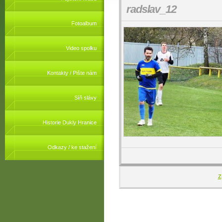
radslav_12
Fotoalbum
Video spolku
Kontakty / Pište nám
Síň slávy
Historie Dukly Hranice
Odkazy / ke stažení
Z