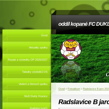
oddíl kopané FC DUKL
Úvod
Aktuality spolku
Rozpis a výsledky OP 2026/2027
Tabulky výsledků OS
Vedení a členové spolku
Úvod
»
Fotoalbum
»
Radslavice B jaro 202
Muži Dukly Hranice
Radslavice B jar
Pojištění hráčů