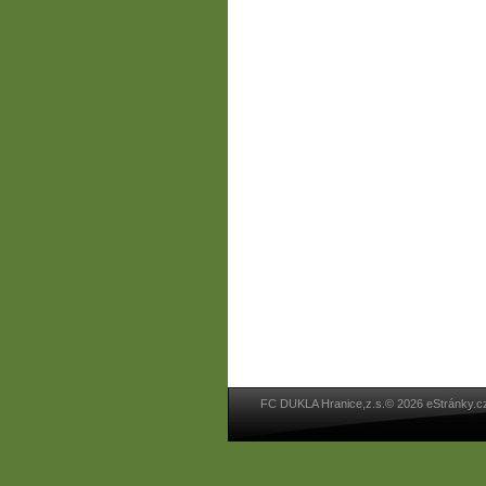
FC DUKLA Hranice,z.s.© 2026 eStránky.