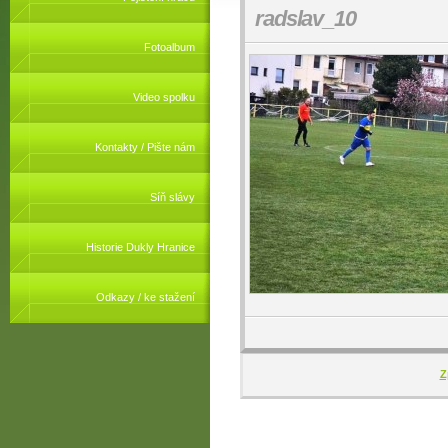
radslav_10
Fotoalbum
Video spolku
Kontakty / Pište nám
Síň slávy
Historie Dukly Hranice
Odkazy / ke stažení
Z