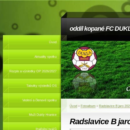
oddíl kopané FC DUKL
Úvod
Aktuality spolku
Rozpis a výsledky OP 2026/2027
Tabulky výsledků OS
Vedení a členové spolku
Úvod
»
Fotoalbum
»
Radslavice B jaro 202
Muži Dukly Hranice
Radslavice B jar
Pojištění hráčů