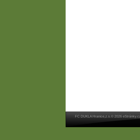
FC DUKLA Hranice,z.s.© 2026 eStránky.