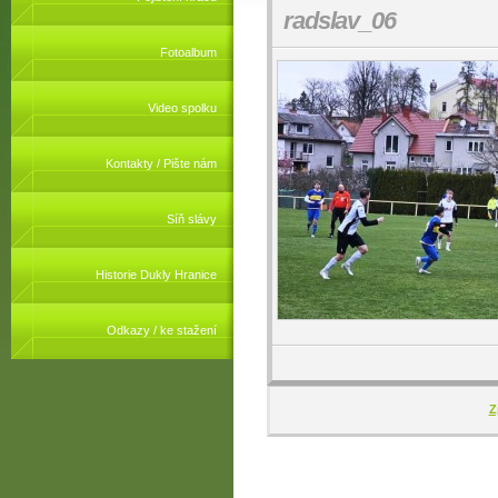
radslav_06
Fotoalbum
Video spolku
Kontakty / Pište nám
Síň slávy
Historie Dukly Hranice
Odkazy / ke stažení
Z