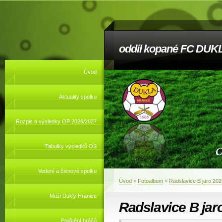
oddíl kopané FC DUKL
Úvod
Aktuality spolku
Rozpis a výsledky OP 2026/2027
Tabulky výsledků OS
Vedení a členové spolku
Úvod
»
Fotoalbum
»
Radslavice B jaro 202
Muži Dukly Hranice
Radslavice B jar
Pojištění hráčů