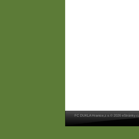
FC DUKLA Hranice,z.s.© 2026 eStránky.