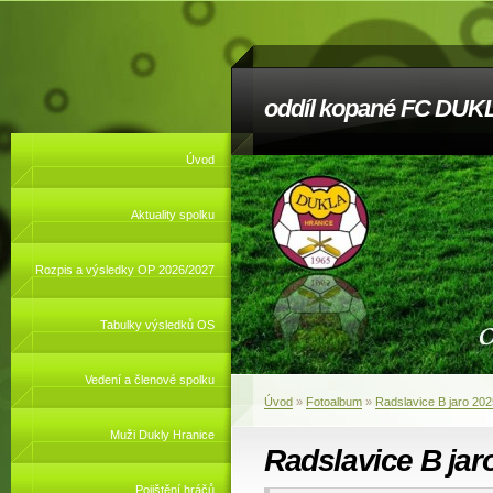
oddíl kopané FC DUKL
Úvod
Aktuality spolku
Rozpis a výsledky OP 2026/2027
Tabulky výsledků OS
Vedení a členové spolku
Úvod
»
Fotoalbum
»
Radslavice B jaro 202
Muži Dukly Hranice
Radslavice B jar
Pojištění hráčů