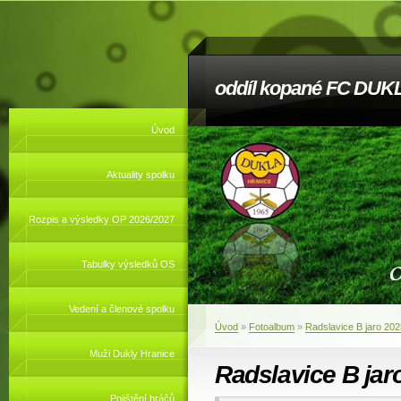
oddíl kopané FC DUKL
Úvod
Aktuality spolku
Rozpis a výsledky OP 2026/2027
Tabulky výsledků OS
Vedení a členové spolku
Úvod
»
Fotoalbum
»
Radslavice B jaro 202
Muži Dukly Hranice
Radslavice B jar
Pojištění hráčů