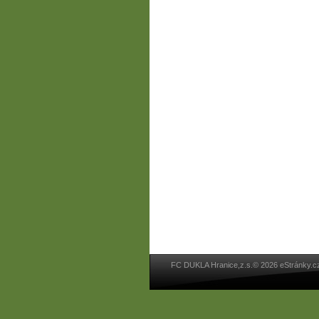
FC DUKLA Hranice,z.s.© 2026 eStránky.