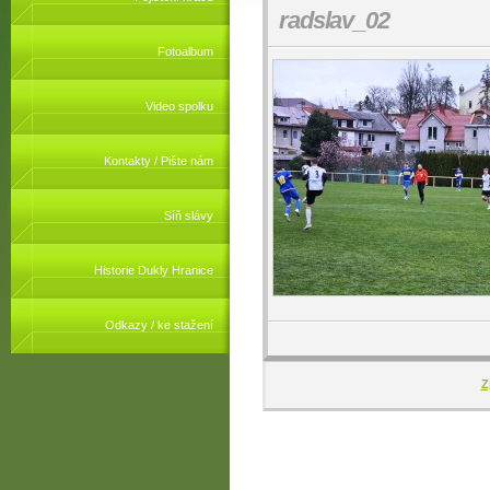
radslav_02
Fotoalbum
Video spolku
Kontakty / Pište nám
Síň slávy
Historie Dukly Hranice
Odkazy / ke stažení
Z