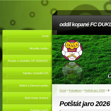
oddíl kopané FC DUKL
Úvod
Aktuality spolku
Rozpis a výsledky OP 2026/2027
Tabulky výsledků OS
Vedení a členové spolku
Úvod
»
Fotoalbum
»
Potštát jaro 2026
»
8
Muži Dukly Hranice
Potštát jaro 2026
Pojištění hráčů