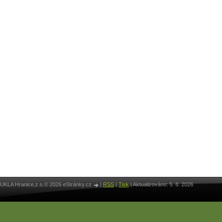
UKLA Hranice,z.s.© 2026 eStránky.cz
|
RSS
|
Tisk
|
Aktualizováno: 5. 8. 2026