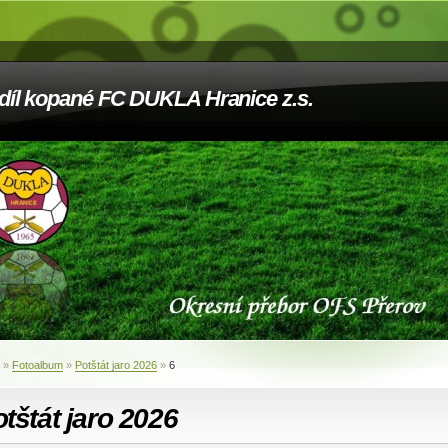
díl kopané FC DUKLA Hranice z.s.
»
Fotoalbum
»
Potštát jaro 2026
»
6
tštát jaro 2026