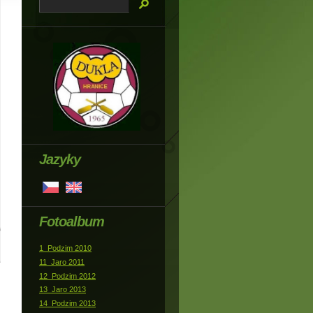
Jazyky
Fotoalbum
1_Podzim 2010
11_Jaro 2011
12_Podzim 2012
13_Jaro 2013
14_Podzim 2013