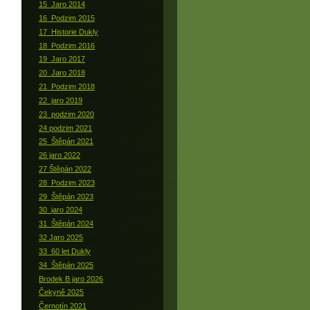
15_Jaro 2014
16_Podzim 2015
17_Historie Dukly
18_Podzim 2016
19_Jaro 2017
20_Jaro 2018
21_Podzim 2018
22_jaro 2019
23_podzim 2020
24 podzim 2021
25_Štěpán 2021
26 jaro 2022
27 Štěpán 2022
28_Podzim 2023
29_Štěpán 2023
30_jaro 2024
31_Štěpán 2024
32 Jaro 2025
33_60 let Dukly
34_Štěpán 2025
Brodek B jaro 2026
Čekyně 2025
Černotín 2021