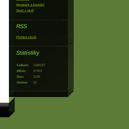
Aquapark a koupání
Sport v okolí
RSS
Přehled zdrojů
Statistiky
Celkem:
1269197
Měsíc:
37453
Den:
2028
Online:
20