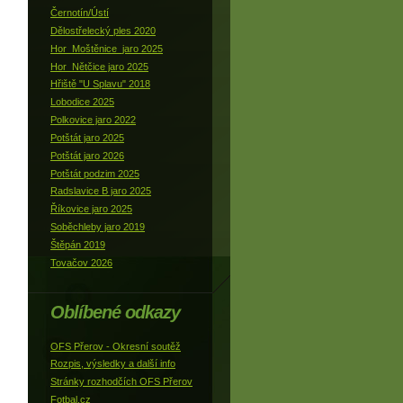
Černotín/Ústí
Dělostřelecký ples 2020
Hor_Moštěnice_jaro 2025
Hor_Nětčice jaro 2025
Hřiště "U Splavu" 2018
Lobodice 2025
Polkovice jaro 2022
Potštát jaro 2025
Potštát jaro 2026
Potštát podzim 2025
Radslavice B jaro 2025
Říkovice jaro 2025
Soběchleby jaro 2019
Štěpán 2019
Tovačov 2026
Oblíbené odkazy
OFS Přerov - Okresní soutěž
Rozpis, výsledky a další info
Stránky rozhodčích OFS Přerov
Fotbal.cz