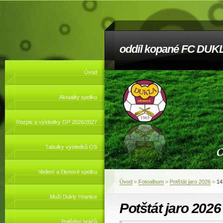
oddíl kopané FC DUKL
Úvod
Aktuality spolku
Rozpis a výsledky OP 2026/2027
Tabulky výsledků OS
Vedení a členové spolku
Úvod
»
Fotoalbum
»
Potštát jaro 2026
»
14
Muži Dukly Hranice
Potštát jaro 2026
Pojištění hráčů