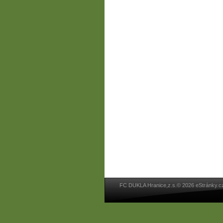
FC DUKLA Hranice,z.s.© 2026 eStránky.