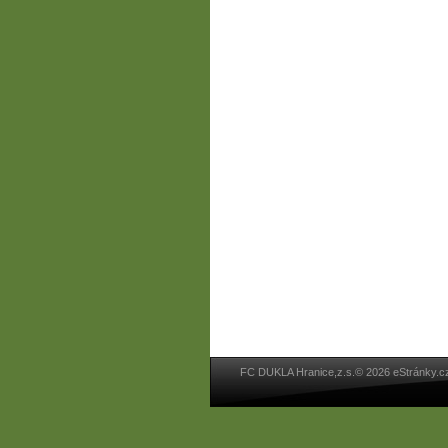
FC DUKLA Hranice,z.s.© 2026 eStránky.