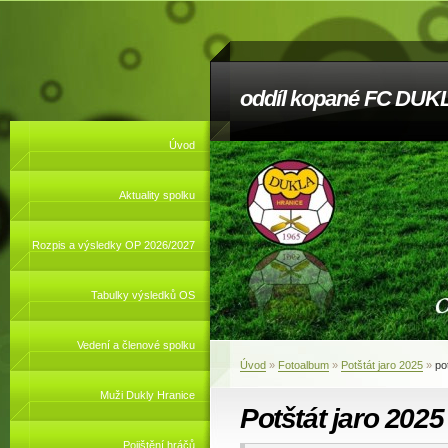
oddíl kopané FC DUKL
Úvod
Aktuality spolku
Rozpis a výsledky OP 2026/2027
Tabulky výsledků OS
Vedení a členové spolku
Úvod
»
Fotoalbum
»
Potštát jaro 2025
»
po
Muži Dukly Hranice
Potštát jaro 2025
Pojištění hráčů