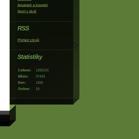
Aquapark a koupání
Sport v okolí
RSS
Přehled zdrojů
Statistiky
Celkem:
1265315
Měsíc:
37493
Den:
1556
Online:
19