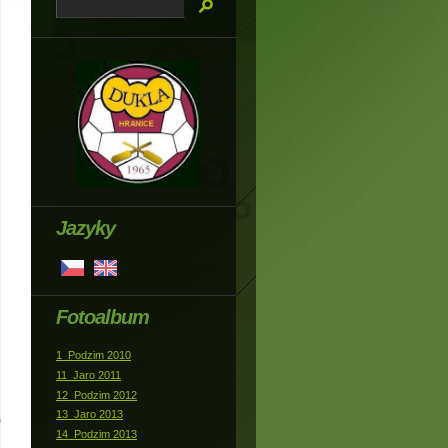
Jazyky
Fotoalbum
1_Podzim 2010
11_Jaro 2011
12_Podzim 2012
13_Jaro 2013
14_Podzim 2013