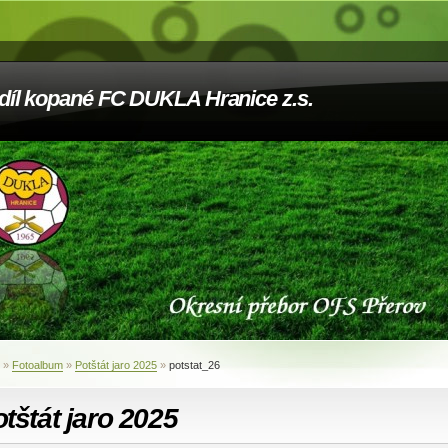
díl kopané FC DUKLA Hranice z.s.
»
Fotoalbum
»
Potštát jaro 2025
»
potstat_26
tštát jaro 2025