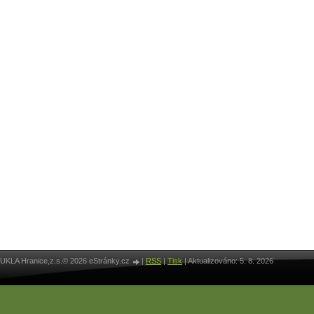
UKLA Hranice,z.s.© 2026 eStránky.cz
|
RSS
|
Tisk
|
Aktualizováno: 5. 8. 2026