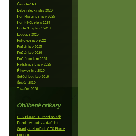
Černotín/Ústí
Dělostřelecký ples 2020
Hor_Moštěnice_jaro 2025
Hor_Nětčice jaro 2025
Hřiště "U Splavu" 2018
Lobodice 2025
Polkovice jaro 2022
Potštát jaro 2025
Potštát jaro 2026
Potštát podzim 2025
Radslavice B jaro 2025
Říkovice jaro 2025
Soběchleby jaro 2019
Štěpán 2019
Tovačov 2026
Oblíbené odkazy
OFS Přerov - Okresní soutěž
Rozpis, výsledky a další info
Stránky rozhodčích OFS Přerov
Fotbal.cz