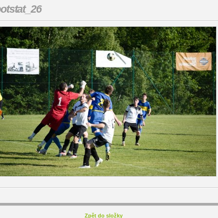
otstat_26
Zpět do složky