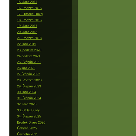
15_Jaro 2014
16_Podzim 2015
17_Historie Dukly
18_Podzim 2016
19_Jaro 2017
20_Jaro 2018
21_Podzim 2018
22_jaro 2019
23_podzim 2020
24 podzim 2021
25_Štěpán 2021
26 jaro 2022
27 Štěpán 2022
28_Podzim 2023
29_Štěpán 2023
30_jaro 2024
31_Štěpán 2024
32 Jaro 2025
33_60 let Dukly
34_Štěpán 2025
Brodek B jaro 2026
Čekyně 2025
Černotín 2021