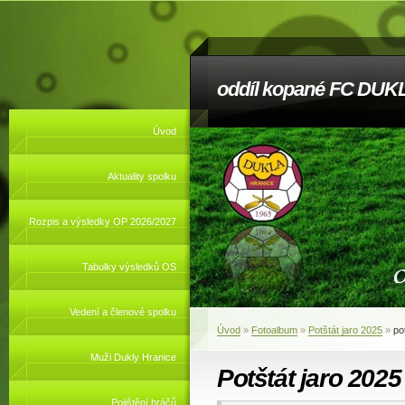
oddíl kopané FC DUKL
Úvod
Aktuality spolku
Rozpis a výsledky OP 2026/2027
Tabulky výsledků OS
Vedení a členové spolku
Úvod
»
Fotoalbum
»
Potštát jaro 2025
»
po
Muži Dukly Hranice
Potštát jaro 2025
Pojištění hráčů