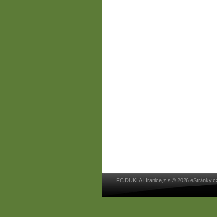
FC DUKLA Hranice,z.s.© 2026 eStránky.