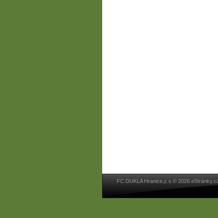
FC DUKLA Hranice,z.s.© 2026 eStránky.