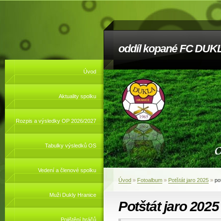
oddíl kopané FC DUKL
Úvod
Aktuality spolku
Rozpis a výsledky OP 2026/2027
Tabulky výsledků OS
Vedení a členové spolku
Úvod
»
Fotoalbum
»
Potštát jaro 2025
»
po
Muži Dukly Hranice
Potštát jaro 2025
Pojištění hráčů