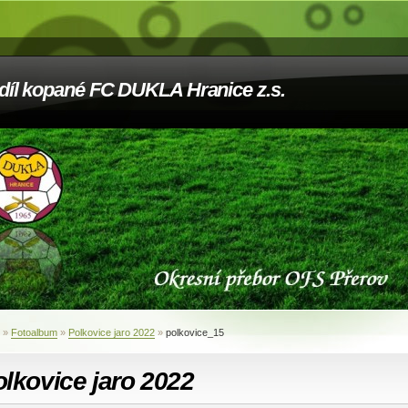
díl kopané FC DUKLA Hranice z.s.
»
Fotoalbum
»
Polkovice jaro 2022
»
polkovice_15
lkovice jaro 2022