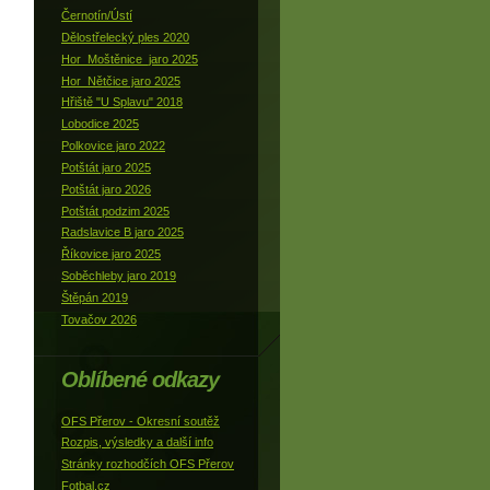
Černotín/Ústí
Dělostřelecký ples 2020
Hor_Moštěnice_jaro 2025
Hor_Nětčice jaro 2025
Hřiště "U Splavu" 2018
Lobodice 2025
Polkovice jaro 2022
Potštát jaro 2025
Potštát jaro 2026
Potštát podzim 2025
Radslavice B jaro 2025
Říkovice jaro 2025
Soběchleby jaro 2019
Štěpán 2019
Tovačov 2026
Oblíbené odkazy
OFS Přerov - Okresní soutěž
Rozpis, výsledky a další info
Stránky rozhodčích OFS Přerov
Fotbal.cz