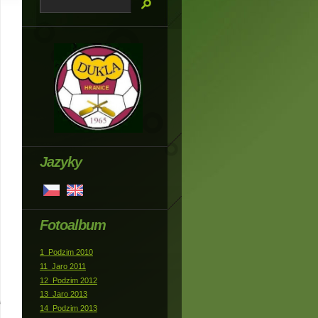
Jazyky
Fotoalbum
1_Podzim 2010
11_Jaro 2011
12_Podzim 2012
13_Jaro 2013
14_Podzim 2013