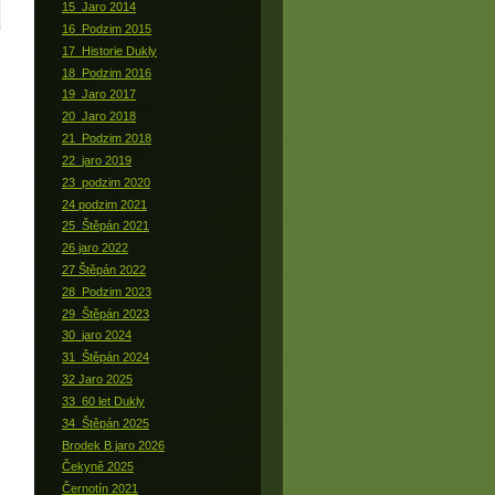
15_Jaro 2014
16_Podzim 2015
17_Historie Dukly
18_Podzim 2016
19_Jaro 2017
20_Jaro 2018
21_Podzim 2018
22_jaro 2019
23_podzim 2020
24 podzim 2021
25_Štěpán 2021
26 jaro 2022
27 Štěpán 2022
28_Podzim 2023
29_Štěpán 2023
30_jaro 2024
31_Štěpán 2024
32 Jaro 2025
33_60 let Dukly
34_Štěpán 2025
Brodek B jaro 2026
Čekyně 2025
Černotín 2021