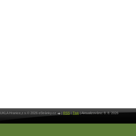
UKLA Hranice,z.s.© 2026 eStránky.cz
|
RSS
|
Tisk
|
Aktualizováno: 8. 8. 2026