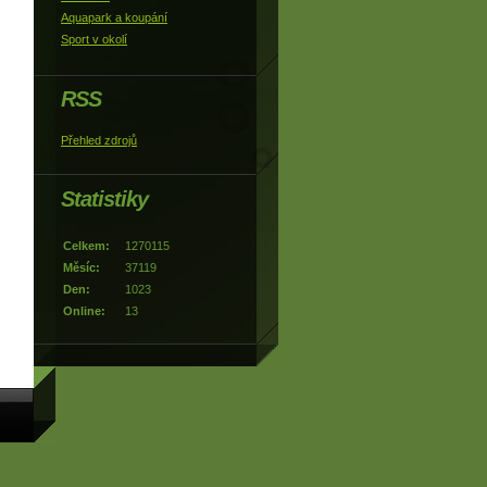
Aquapark a koupání
Sport v okolí
RSS
Přehled zdrojů
Statistiky
Celkem:
1270115
Měsíc:
37119
Den:
1023
Online:
13