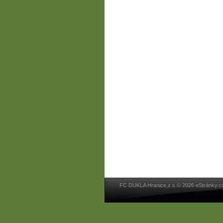
FC DUKLA Hranice,z.s.© 2026 eStránky.