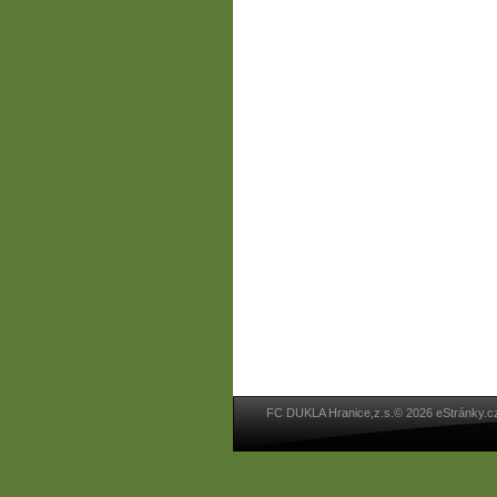
FC DUKLA Hranice,z.s.© 2026 eStránky.