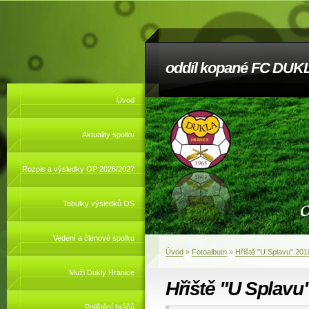
oddíl kopané FC DUKL
Úvod
Aktuality spolku
Rozpis a výsledky OP 2026/2027
Tabulky výsledků OS
Vedení a členové spolku
Úvod
»
Fotoalbum
»
Hřiště "U Splavu" 201
Muži Dukly Hranice
Hřiště "U Splavu
Pojištění hráčů