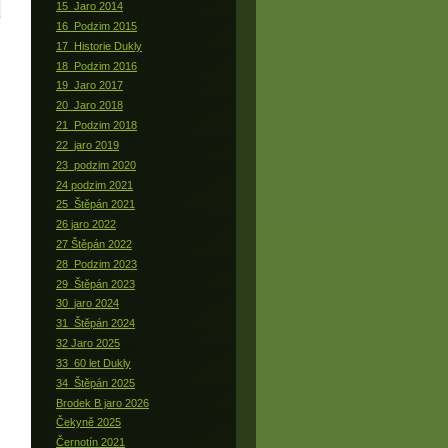
15_Jaro 2014
16_Podzim 2015
17_Historie Dukly
18_Podzim 2016
19_Jaro 2017
20_Jaro 2018
21_Podzim 2018
22_jaro 2019
23_podzim 2020
24 podzim 2021
25_Štěpán 2021
26 jaro 2022
27 Štěpán 2022
28_Podzim 2023
29_Štěpán 2023
30_jaro 2024
31_Štěpán 2024
32 Jaro 2025
33_60 let Dukly
34_Štěpán 2025
Brodek B jaro 2026
Čekyně 2025
Černotín 2021