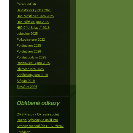
Černotín/Ústí
Dělostřelecký ples 2020
Hor_Moštěnice_jaro 2025
Hor_Nětčice jaro 2025
Hřiště "U Splavu" 2018
Lobodice 2025
Polkovice jaro 2022
Potštát jaro 2025
Potštát jaro 2026
Potštát podzim 2025
Radslavice B jaro 2025
Říkovice jaro 2025
Soběchleby jaro 2019
Štěpán 2019
Tovačov 2026
Oblíbené odkazy
OFS Přerov - Okresní soutěž
Rozpis, výsledky a další info
Stránky rozhodčích OFS Přerov
Fotbal.cz