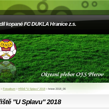
díl kopané FC DUKLA Hranice z.s.
»
Fotoalbum
»
Hřiště "U Splavu" 2018
»
hriste 2018_06
iště "U Splavu" 2018