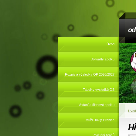
od
Úvod
Aktuality spolku
Rozpis a výsledky OP 2026/2027
Tabulky výsledků OS
Vedení a členové spolku
Úvod
Muži Dukly Hranice
Hř
Pojištění hráčů