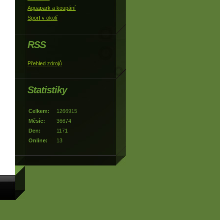
Aquapark a koupání
Sport v okolí
RSS
Přehled zdrojů
Statistiky
Celkem:
1266915
Měsíc:
36674
Den:
1171
Online:
13