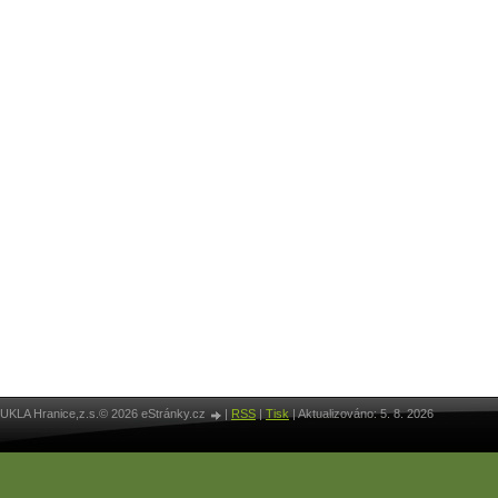
UKLA Hranice,z.s.© 2026 eStránky.cz
|
RSS
|
Tisk
|
Aktualizováno: 5. 8. 2026