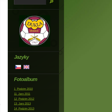
Jazyky
Fotoalbum
1_Podzim 2010
11_Jaro 2011
12_Podzim 2012
13_Jaro 2013
14_Podzim 2013