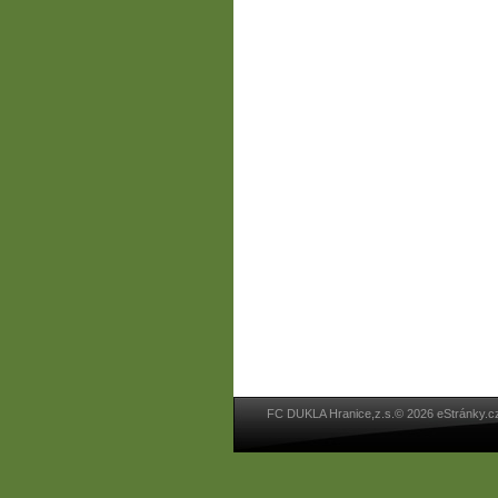
FC DUKLA Hranice,z.s.© 2026 eStránky.