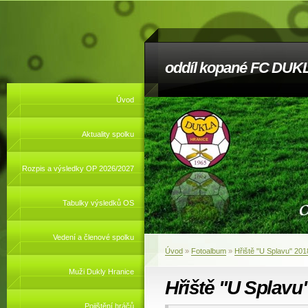
oddíl kopané FC DUKL
Úvod
Aktuality spolku
Rozpis a výsledky OP 2026/2027
Tabulky výsledků OS
Vedení a členové spolku
Úvod
»
Fotoalbum
»
Hřiště "U Splavu" 201
Muži Dukly Hranice
Hřiště "U Splavu
Pojištění hráčů