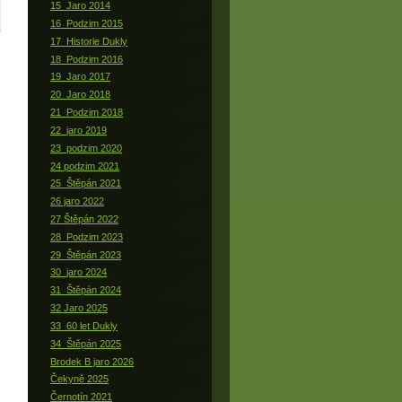
15_Jaro 2014
16_Podzim 2015
17_Historie Dukly
18_Podzim 2016
19_Jaro 2017
20_Jaro 2018
21_Podzim 2018
22_jaro 2019
23_podzim 2020
24 podzim 2021
25_Štěpán 2021
26 jaro 2022
27 Štěpán 2022
28_Podzim 2023
29_Štěpán 2023
30_jaro 2024
31_Štěpán 2024
32 Jaro 2025
33_60 let Dukly
34_Štěpán 2025
Brodek B jaro 2026
Čekyně 2025
Černotín 2021