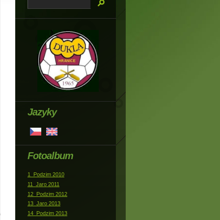
Jazyky
Fotoalbum
1_Podzim 2010
11_Jaro 2011
12_Podzim 2012
13_Jaro 2013
14_Podzim 2013