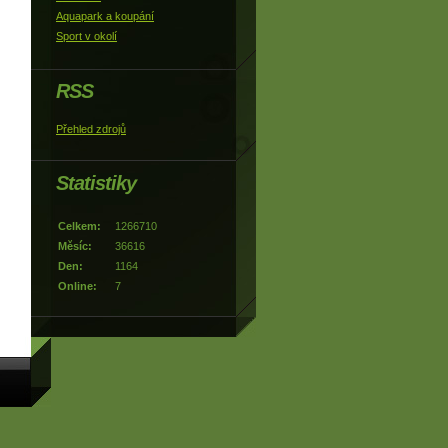
Aquapark a koupání
Sport v okolí
RSS
Přehled zdrojů
Statistiky
Celkem:
1266710
Měsíc:
36616
Den:
1164
Online:
7