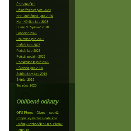
Černotín/Ústí
Dělostřelecký ples 2020
Hor_Moštěnice_jaro 2025
Hor_Nětčice jaro 2025
Hřiště "U Splavu" 2018
Lobodice 2025
Polkovice jaro 2022
Potštát jaro 2025
Potštát jaro 2026
Potštát podzim 2025
Radslavice B jaro 2025
Říkovice jaro 2025
Soběchleby jaro 2019
Štěpán 2019
Tovačov 2026
Oblíbené odkazy
OFS Přerov - Okresní soutěž
Rozpis, výsledky a další info
Stránky rozhodčích OFS Přerov
Fotbal.cz