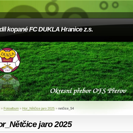
díl kopané FC DUKLA Hranice z.s.
»
Fotoalbum
»
Hor_Nětčice jaro 2025
»
netčice_54
r_Nětčice jaro 2025