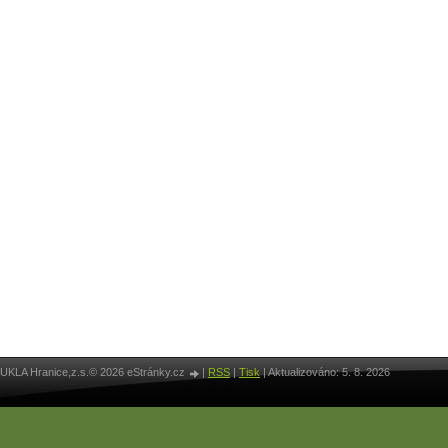
UKLA Hranice,z.s.© 2026 eStránky.cz
|
RSS
|
Tisk
|
Aktualizováno: 5. 8. 2026