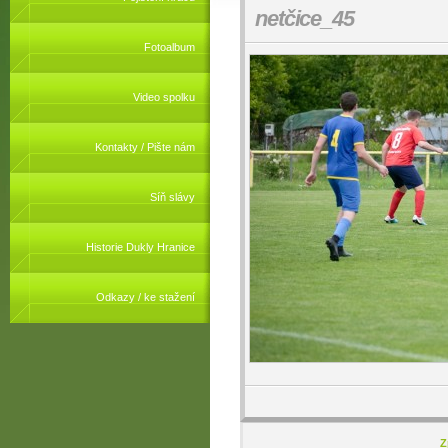
netčice_45
Fotoalbum
Video spolku
Kontakty / Pište nám
Síň slávy
Historie Dukly Hranice
Odkazy / ke stažení
Z