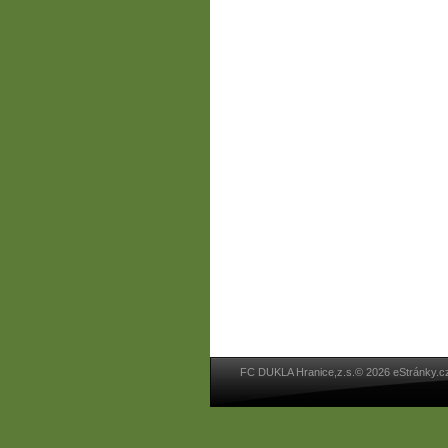
FC DUKLA Hranice,z.s.© 2026 eStránky.