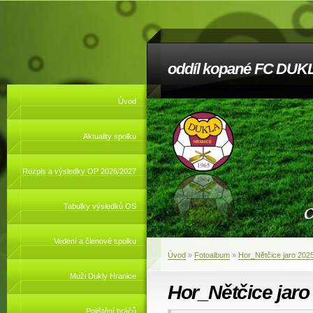
oddíl kopané FC DUKL
Úvod
Aktuality spolku
Rozpis a výsledky OP 2026/2027
Tabulky výsledků OS
Vedení a členové spolku
Úvod
»
Fotoalbum
»
Hor_Nětčice jaro 202
Muži Dukly Hranice
Hor_Nětčice jaro
Pojištění hráčů