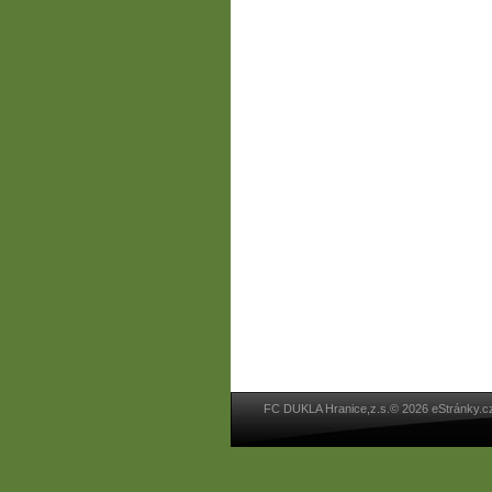
FC DUKLA Hranice,z.s.© 2026 eStránky.