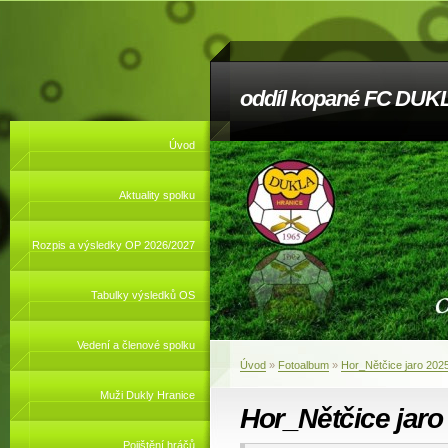
oddíl kopané FC DUKL
Úvod
Aktuality spolku
Rozpis a výsledky OP 2026/2027
Tabulky výsledků OS
Vedení a členové spolku
Úvod
»
Fotoalbum
»
Hor_Nětčice jaro 202
Muži Dukly Hranice
Hor_Nětčice jaro
Pojištění hráčů