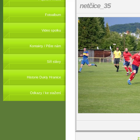
netčice_35
Fotoalbum
Video spolku
Kontakty / Pište nám
Síň slávy
Historie Dukly Hranice
Odkazy / ke stažení
Z