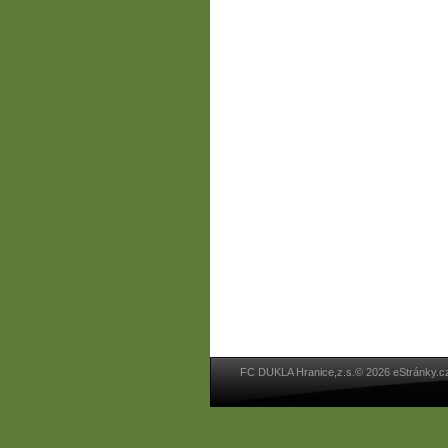
FC DUKLA Hranice,z.s.© 2026 eStránky.