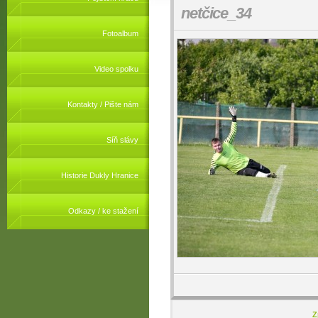
netčice_34
Fotoalbum
Video spolku
Kontakty / Pište nám
Síň slávy
Historie Dukly Hranice
Odkazy / ke stažení
Z