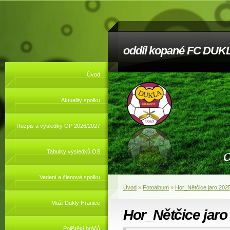
oddíl kopané FC DUKL
Úvod
Aktuality spolku
Rozpis a výsledky OP 2026/2027
Tabulky výsledků OS
Vedení a členové spolku
Úvod
»
Fotoalbum
»
Hor_Nětčice jaro 202
Muži Dukly Hranice
Hor_Nětčice jaro
Pojištění hráčů