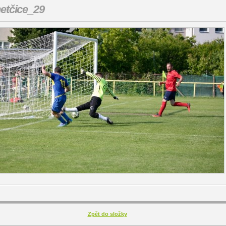
etčice_29
Zpět do složky