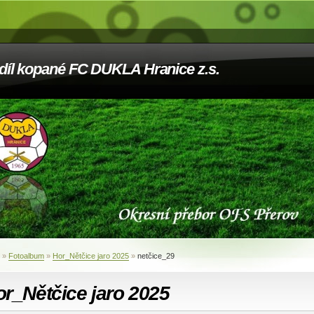
díl kopané FC DUKLA Hranice z.s.
»
Fotoalbum
»
Hor_Nětčice jaro 2025
»
netčice_29
r_Nětčice jaro 2025