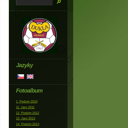
Jazyky
Fotoalbum
1_Podzim 2010
11_Jaro 2011
12_Podzim 2012
13_Jaro 2013
14_Podzim 2013