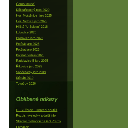
Černotín/Ústí
Dělostřelecký ples 2020
Hor_Moštěnice_jaro 2025
Hor_Nětčice jaro 2025
Hřiště "U Splavu" 2018
Lobodice 2025
Polkovice jaro 2022
Potštát jaro 2025
Potštát jaro 2026
Potštát podzim 2025
Radslavice B jaro 2025
Říkovice jaro 2025
Soběchleby jaro 2019
Štěpán 2019
Tovačov 2026
Oblíbené odkazy
OFS Přerov - Okresní soutěž
Rozpis, výsledky a další info
Stránky rozhodčích OFS Přerov
Fotbal.cz