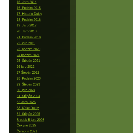
15_Jaro 2014
16_Podzim 2015
17_Historie Dukly
18_Podzim 2016
19_Jaro 2017
20_Jaro 2018
21_Podzim 2018
22_jaro 2019
23_podzim 2020
24 podzim 2021
25_Štěpán 2021
26 jaro 2022
27 Štěpán 2022
28_Podzim 2023
29_Štěpán 2023
30_jaro 2024
31_Štěpán 2024
32 Jaro 2025
33_60 let Dukly
34_Štěpán 2025
Brodek B jaro 2026
Čekyně 2025
Černotín 2021