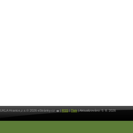
UKLA Hranice,z.s.© 2026 eStránky.cz
|
RSS
|
Tisk
|
Aktualizováno: 5. 8. 2026