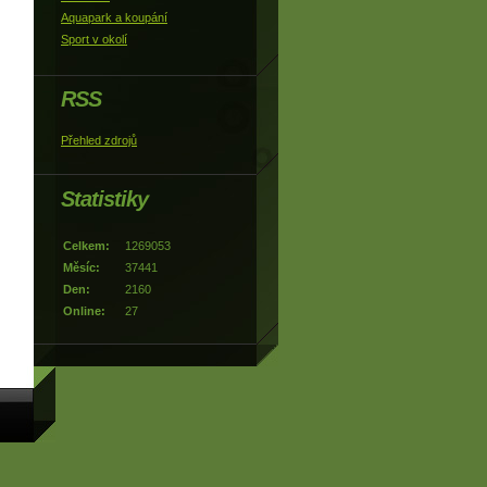
Aquapark a koupání
Sport v okolí
RSS
Přehled zdrojů
Statistiky
Celkem:
1269053
Měsíc:
37441
Den:
2160
Online:
27