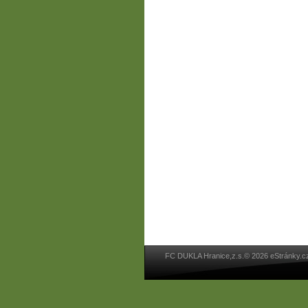
FC DUKLA Hranice,z.s.© 2026 eStránky.