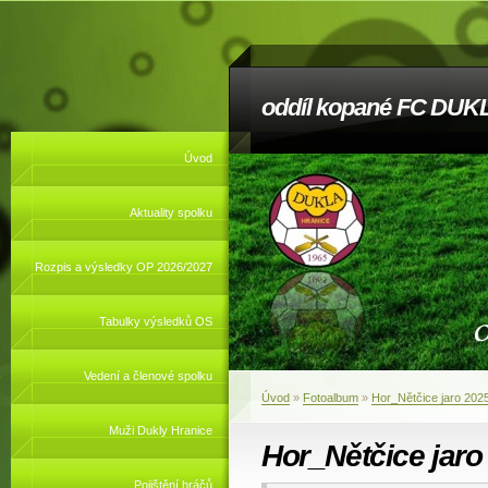
oddíl kopané FC DUKL
Úvod
Aktuality spolku
Rozpis a výsledky OP 2026/2027
Tabulky výsledků OS
Vedení a členové spolku
Úvod
»
Fotoalbum
»
Hor_Nětčice jaro 202
Muži Dukly Hranice
Hor_Nětčice jaro
Pojištění hráčů