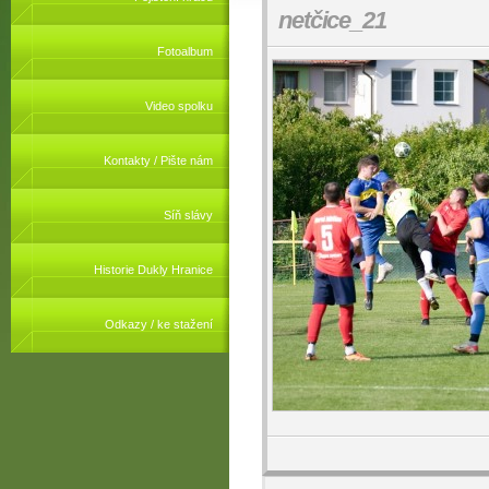
netčice_21
Fotoalbum
Video spolku
Kontakty / Pište nám
Síň slávy
Historie Dukly Hranice
Odkazy / ke stažení