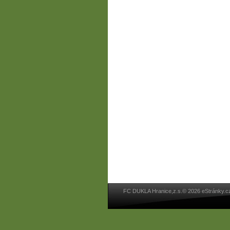
FC DUKLA Hranice,z.s.© 2026 eStránky.