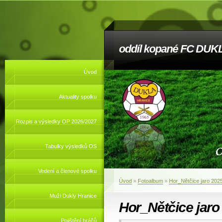
oddíl kopané FC DUKL
Úvod
Aktuality spolku
Rozpis a výsledky OP 2026/2027
Tabulky výsledků OS
Vedení a členové spolku
Úvod
»
Fotoalbum
»
Hor_Nětčice jaro 202
Muži Dukly Hranice
Hor_Nětčice jaro
Pojištění hráčů