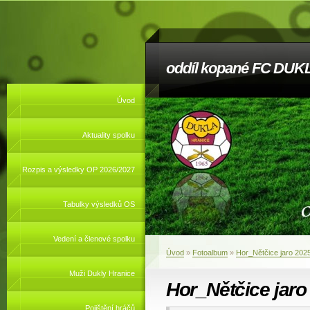
oddíl kopané FC DUKL
Úvod
Aktuality spolku
Rozpis a výsledky OP 2026/2027
Tabulky výsledků OS
Vedení a členové spolku
Úvod
»
Fotoalbum
»
Hor_Nětčice jaro 202
Muži Dukly Hranice
Hor_Nětčice jaro
Pojištění hráčů