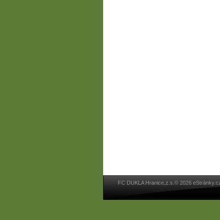
FC DUKLA Hranice,z.s.© 2026 eStránky.