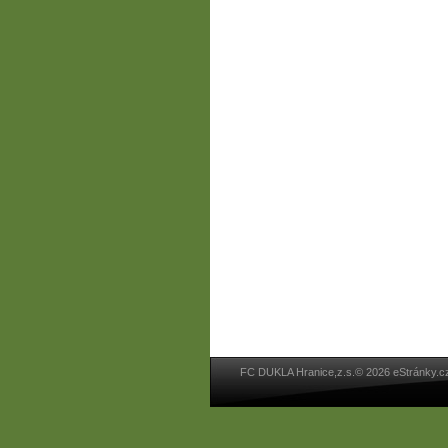
FC DUKLA Hranice,z.s.© 2026 eStránky.