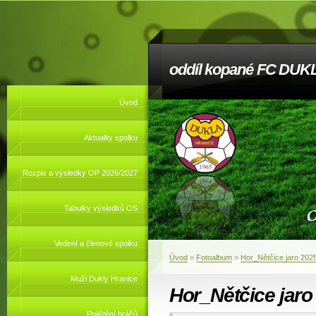
oddíl kopané FC DUKL
Úvod
Aktuality spolku
Rozpis a výsledky OP 2026/2027
Tabulky výsledků OS
Vedení a členové spolku
Úvod
»
Fotoalbum
»
Hor_Nětčice jaro 202
Muži Dukly Hranice
Hor_Nětčice jaro
Pojištění hráčů