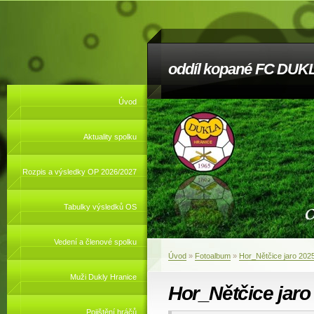
oddíl kopané FC DUKL
Úvod
Aktuality spolku
Rozpis a výsledky OP 2026/2027
Tabulky výsledků OS
Vedení a členové spolku
Úvod
»
Fotoalbum
»
Hor_Nětčice jaro 202
Muži Dukly Hranice
Hor_Nětčice jaro
Pojištění hráčů