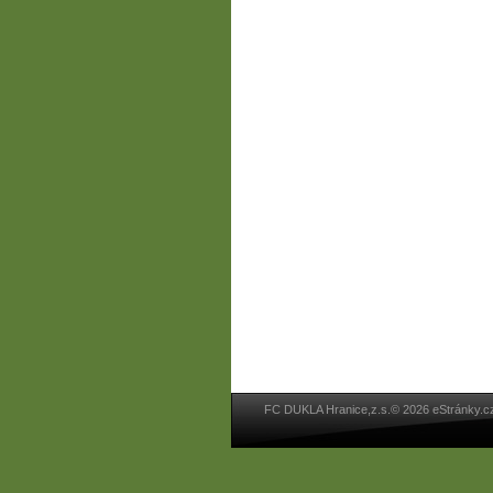
FC DUKLA Hranice,z.s.© 2026 eStránky.