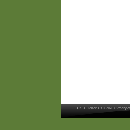
FC DUKLA Hranice,z.s.© 2026 eStránky.