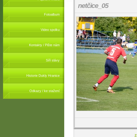
netčice_05
Fotoalbum
Video spolku
Kontakty / Pište nám
Síň slávy
Historie Dukly Hranice
Odkazy / ke stažení
Z