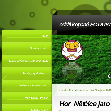
oddíl kopané FC DUKL
Úvod
Aktuality spolku
Rozpis a výsledky OP 2026/2027
Tabulky výsledků OS
Vedení a členové spolku
Úvod
»
Fotoalbum
»
Hor_Nětčice jaro 202
Muži Dukly Hranice
Hor_Nětčice jaro
Pojištění hráčů