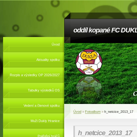
oddíl kopané FC DUKL
Úvod
Aktuality spolku
Rozpis a výsledky OP 2026/2027
Tabulky výsledků OS
Vedení a členové spolku
Úvod
»
Fotoalbum
»
h_netcice_2013_17
Muži Dukly Hranice
h_netcice_2013_17
Pojištění hráčů