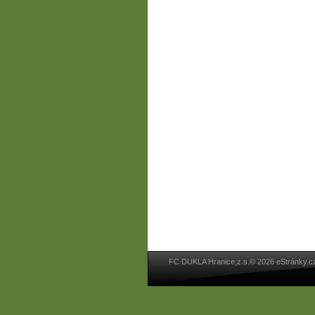
FC DUKLA Hranice,z.s.© 2026 eStránky.