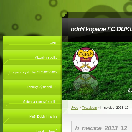
oddíl kopané FC DUKL
Úvod
Aktuality spolku
Rozpis a výsledky OP 2026/2027
Tabulky výsledků OS
Vedení a členové spolku
Úvod
»
Fotoalbum
»
h_netcice_2013_12
Muži Dukly Hranice
h_netcice_2013_12
Pojištění hráčů