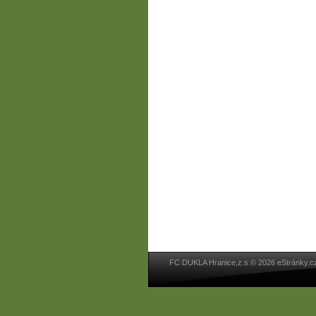
FC DUKLA Hranice,z.s.© 2026 eStránky.