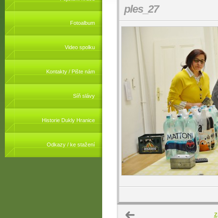
ples_27
Fotoalbum
Video spolku
Kontakty / Pište nám
Síň slávy
Historie Dukly Hranice
Odkazy / ke stažení
Z