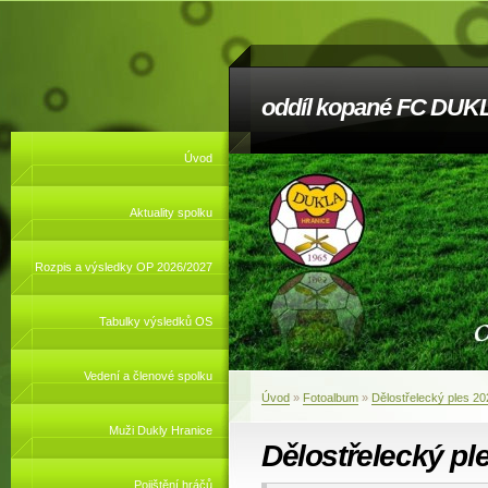
oddíl kopané FC DUKL
Úvod
Aktuality spolku
Rozpis a výsledky OP 2026/2027
Tabulky výsledků OS
Vedení a členové spolku
Úvod
»
Fotoalbum
»
Dělostřelecký ples 20
Muži Dukly Hranice
Dělostřelecký pl
Pojištění hráčů