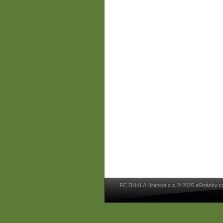
FC DUKLA Hranice,z.s.© 2026 eStránky.