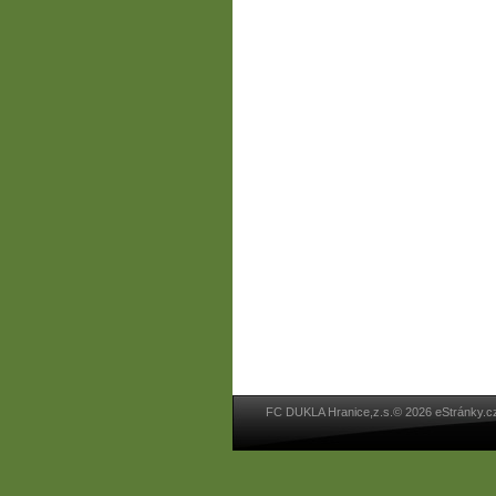
FC DUKLA Hranice,z.s.© 2026 eStránky.