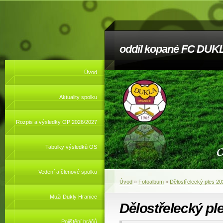
oddíl kopané FC DUKL
Úvod
Aktuality spolku
Rozpis a výsledky OP 2026/2027
Tabulky výsledků OS
Vedení a členové spolku
Úvod
»
Fotoalbum
»
Dělostřelecký ples 20
Muži Dukly Hranice
Dělostřelecký pl
Pojištění hráčů