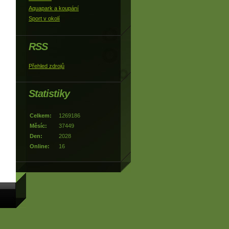
Aquapark a koupání
Sport v okolí
RSS
Přehled zdrojů
Statistiky
Celkem:
1269186
Měsíc:
37449
Den:
2028
Online:
16