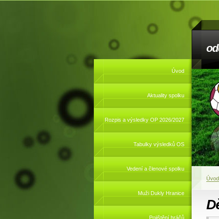
od
Úvod
Aktuality spolku
Rozpis a výsledky OP 2026/2027
Tabulky výsledků OS
Vedení a členové spolku
Úvod
Muži Dukly Hranice
Dě
Pojištění hráčů