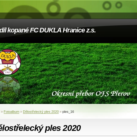
díl kopané FC DUKLA Hranice z.s.
»
Fotoalbum
»
Dělostřelecký ples 2020
»
ples_16
lostřelecký ples 2020