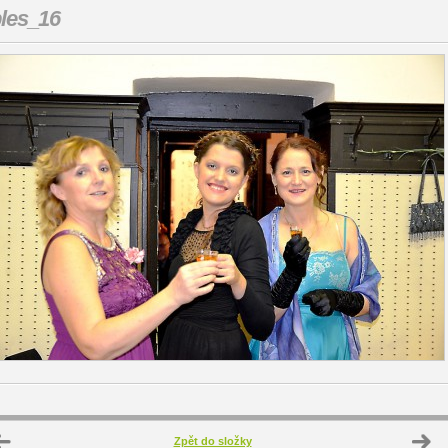
les_16
Zpět do složky