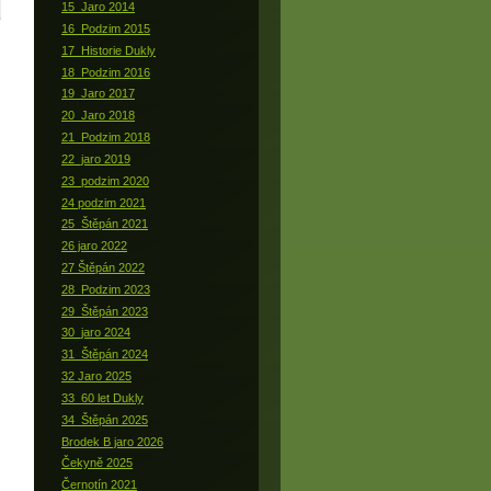
15_Jaro 2014
16_Podzim 2015
17_Historie Dukly
18_Podzim 2016
19_Jaro 2017
20_Jaro 2018
21_Podzim 2018
22_jaro 2019
23_podzim 2020
24 podzim 2021
25_Štěpán 2021
26 jaro 2022
27 Štěpán 2022
28_Podzim 2023
29_Štěpán 2023
30_jaro 2024
31_Štěpán 2024
32 Jaro 2025
33_60 let Dukly
34_Štěpán 2025
Brodek B jaro 2026
Čekyně 2025
Černotín 2021