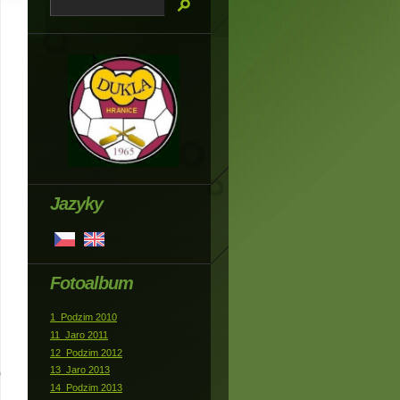
Jazyky
Fotoalbum
1_Podzim 2010
11_Jaro 2011
12_Podzim 2012
13_Jaro 2013
14_Podzim 2013