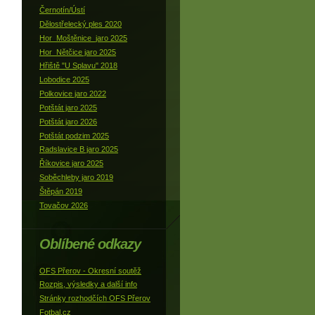
Černotín/Ústí
Dělostřelecký ples 2020
Hor_Moštěnice_jaro 2025
Hor_Nětčice jaro 2025
Hřiště "U Splavu" 2018
Lobodice 2025
Polkovice jaro 2022
Potštát jaro 2025
Potštát jaro 2026
Potštát podzim 2025
Radslavice B jaro 2025
Říkovice jaro 2025
Soběchleby jaro 2019
Štěpán 2019
Tovačov 2026
Oblíbené odkazy
OFS Přerov - Okresní soutěž
Rozpis, výsledky a další info
Stránky rozhodčích OFS Přerov
Fotbal.cz