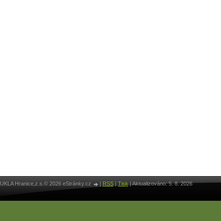
UKLA Hranice,z.s.© 2026 eStránky.cz
|
RSS
|
Tisk
|
Aktualizováno: 5. 8. 2026