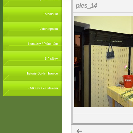
ples_14
Fotoalbum
Video spolku
Kontakty / Pište nám
Síň slávy
Historie Dukly Hranice
Odkazy / ke stažení
Z