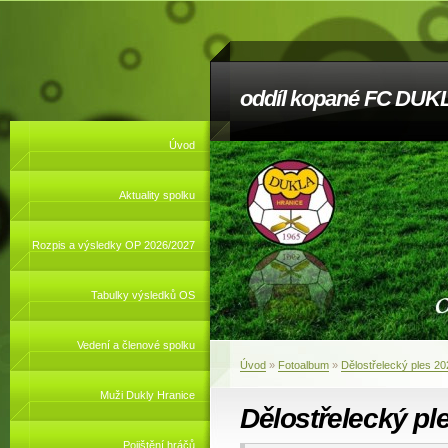
oddíl kopané FC DUKL
Úvod
Aktuality spolku
Rozpis a výsledky OP 2026/2027
Tabulky výsledků OS
Vedení a členové spolku
Úvod
»
Fotoalbum
»
Dělostřelecký ples 20
Muži Dukly Hranice
Dělostřelecký pl
Pojištění hráčů