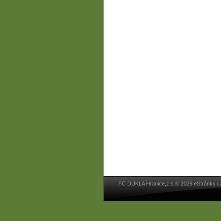
FC DUKLA Hranice,z.s.© 2026 eStránky.