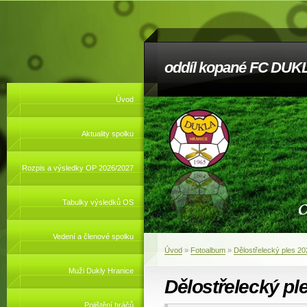
oddíl kopané FC DUKL
Úvod
Aktuality spolku
Rozpis a výsledky OP 2026/2027
Tabulky výsledků OS
Vedení a členové spolku
Úvod
»
Fotoalbum
»
Dělostřelecký ples 20
Muži Dukly Hranice
Dělostřelecký pl
Pojištění hráčů