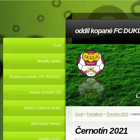
oddíl kopané FC DUKL
Úvod
Aktuality spolku
Rozpis a výsledky OP 2026/2027
Tabulky výsledků OS
Vedení a členové spolku
Úvod
»
Fotoalbum
»
Černotín 2021
»
cerno
Muži Dukly Hranice
Černotín 2021
Pojištění hráčů