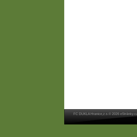
FC DUKLA Hranice,z.s.© 2026 eStránky.