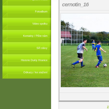
cernotin_16
Fotoalbum
Video spolku
Kontakty / Pište nám
Síň slávy
Historie Dukly Hranice
Odkazy / ke stažení
Z