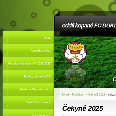
oddíl kopané FC DUKL
Úvod
Aktuality spolku
Rozpis a výsledky OP 2026/2027
Tabulky výsledků OS
Vedení a členové spolku
Úvod
»
Fotoalbum
»
Čekyně 2025
»
cekyn
Muži Dukly Hranice
Čekyně 2025
Pojištění hráčů