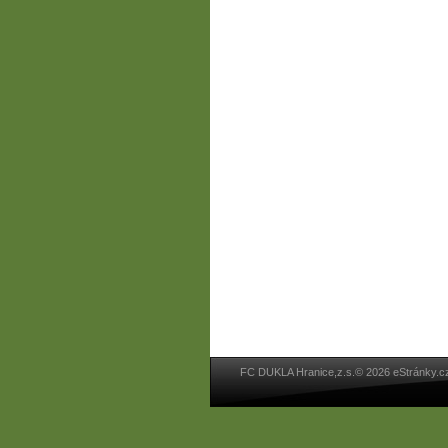
FC DUKLA Hranice,z.s.© 2026 eStránky.