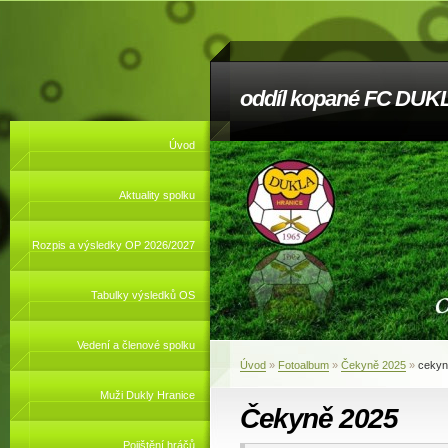
oddíl kopané FC DUKL
Úvod
Aktuality spolku
Rozpis a výsledky OP 2026/2027
Tabulky výsledků OS
Vedení a členové spolku
Úvod
»
Fotoalbum
»
Čekyně 2025
»
cekyn
Muži Dukly Hranice
Čekyně 2025
Pojištění hráčů