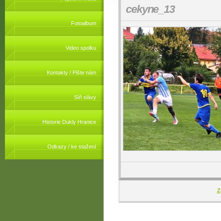
cekyne_13
Fotoalbum
Video spolku
Kontakty / Pište nám
Síň slávy
Historie Dukly Hranice
Odkazy / ke stažení
Z