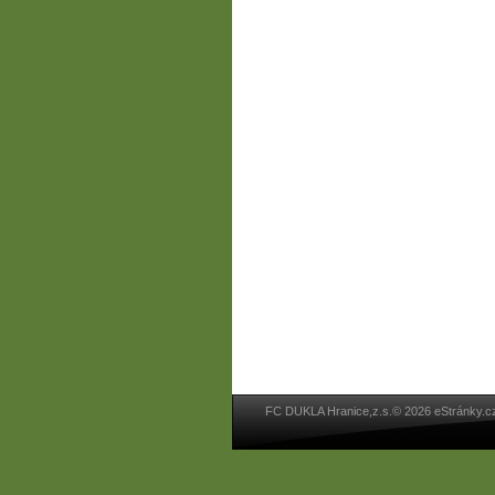
FC DUKLA Hranice,z.s.© 2026 eStránky.