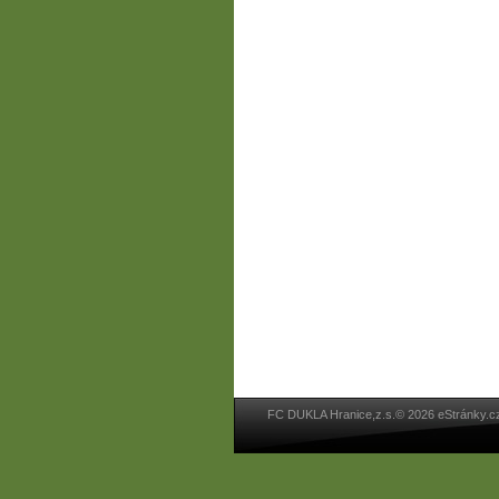
FC DUKLA Hranice,z.s.© 2026 eStránky.