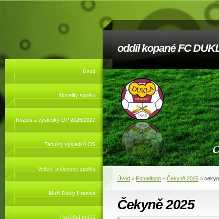
oddíl kopané FC DUKL
Úvod
Aktuality spolku
Rozpis a výsledky OP 2026/2027
Tabulky výsledků OS
Vedení a členové spolku
Úvod
»
Fotoalbum
»
Čekyně 2025
»
cekyn
Muži Dukly Hranice
Čekyně 2025
Pojištění hráčů