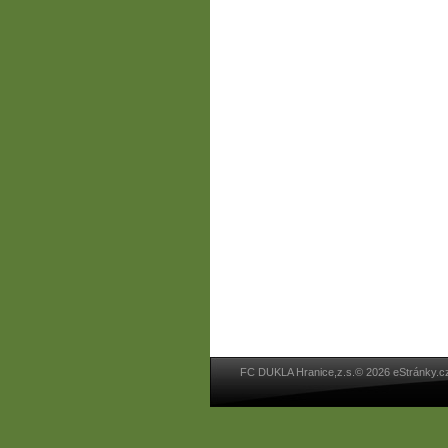
FC DUKLA Hranice,z.s.© 2026 eStránky.