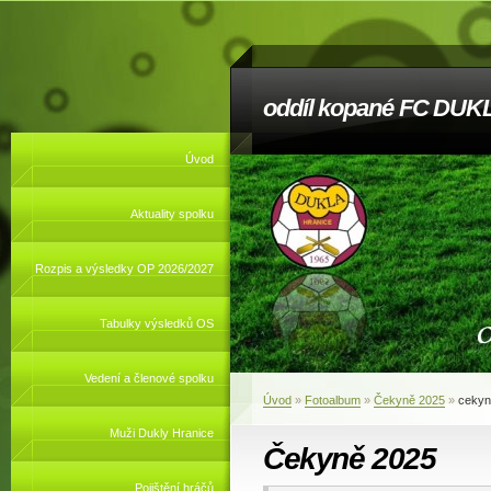
oddíl kopané FC DUKL
Úvod
Aktuality spolku
Rozpis a výsledky OP 2026/2027
Tabulky výsledků OS
Vedení a členové spolku
Úvod
»
Fotoalbum
»
Čekyně 2025
»
cekyn
Muži Dukly Hranice
Čekyně 2025
Pojištění hráčů