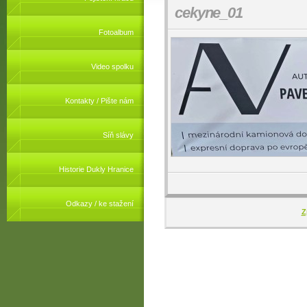
cekyne_01
Fotoalbum
Video spolku
Kontakty / Pište nám
Síň slávy
Historie Dukly Hranice
Odkazy / ke stažení
Z