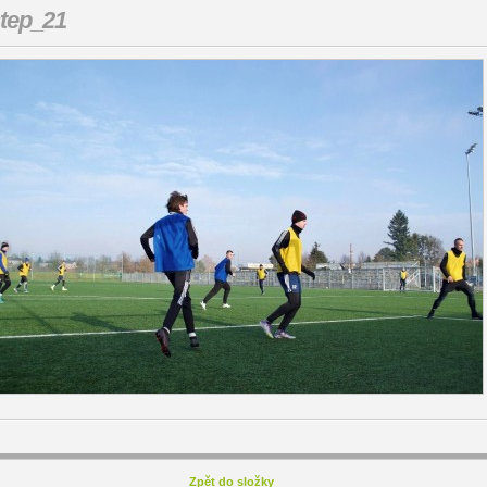
tep_21
Zpět do složky