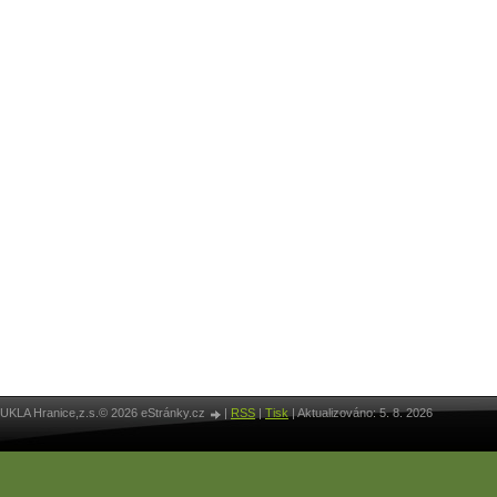
UKLA Hranice,z.s.© 2026 eStránky.cz
|
RSS
|
Tisk
|
Aktualizováno: 5. 8. 2026