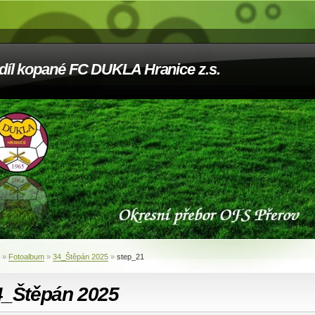
díl kopané FC DUKLA Hranice z.s.
»
Fotoalbum
»
34_Štěpán 2025
»
step_21
4_Štěpán 2025