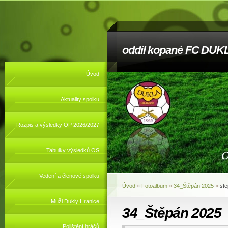
oddíl kopané FC DUKL
Úvod
Aktuality spolku
Rozpis a výsledky OP 2026/2027
Tabulky výsledků OS
Vedení a členové spolku
Úvod
»
Fotoalbum
»
34_Štěpán 2025
»
st
Muži Dukly Hranice
34_Štěpán 2025
Pojištění hráčů