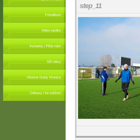
step_11
Fotoalbum
Video spolku
Kontakty / Pište nám
Síň slávy
Historie Dukly Hranice
Odkazy / ke stažení