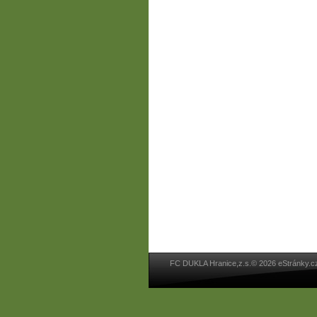
FC DUKLA Hranice,z.s.© 2026 eStránky.