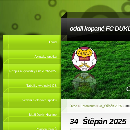
oddíl kopané FC DUKL
Úvod
Aktuality spolku
Rozpis a výsledky OP 2026/2027
Tabulky výsledků OS
Vedení a členové spolku
Úvod
»
Fotoalbum
»
34_Štěpán 2025
»
st
Muži Dukly Hranice
34_Štěpán 2025
Pojištění hráčů