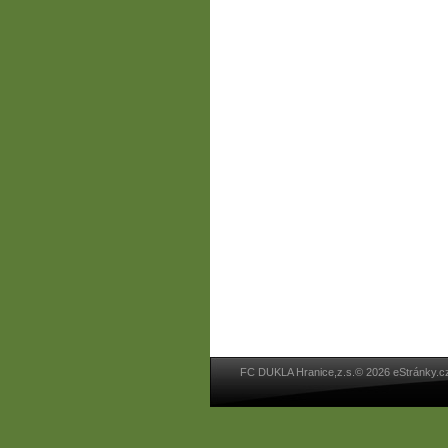
FC DUKLA Hranice,z.s.© 2026 eStránky.