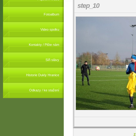
step_10
Fotoalbum
Video spolku
Kontakty / Pište nám
Síň slávy
Historie Dukly Hranice
Odkazy / ke stažení
Z