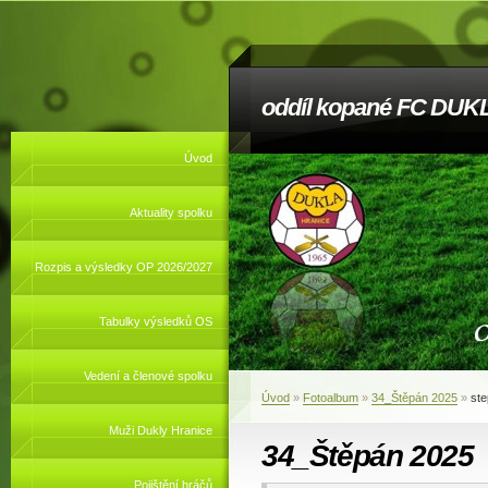
oddíl kopané FC DUKL
Úvod
Aktuality spolku
Rozpis a výsledky OP 2026/2027
Tabulky výsledků OS
Vedení a členové spolku
Úvod
»
Fotoalbum
»
34_Štěpán 2025
»
st
Muži Dukly Hranice
34_Štěpán 2025
Pojištění hráčů