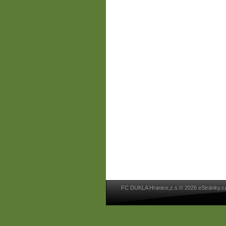
FC DUKLA Hranice,z.s.© 2026 eStránky.