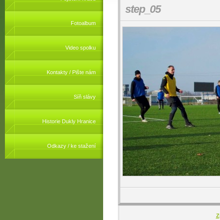
step_05
Fotoalbum
Video spolku
Kontakty / Pište nám
Síň slávy
Historie Dukly Hranice
Odkazy / ke stažení
Z