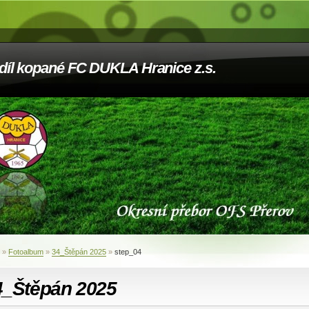
díl kopané FC DUKLA Hranice z.s.
»
Fotoalbum
»
34_Štěpán 2025
»
step_04
4_Štěpán 2025