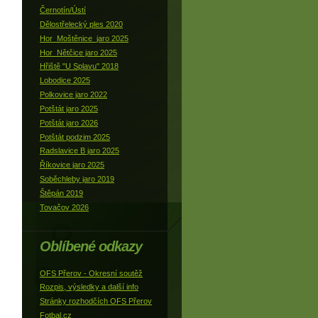
Černotín/Ústí
Dělostřelecký ples 2020
Hor_Moštěnice_jaro 2025
Hor_Nětčice jaro 2025
Hřiště "U Splavu" 2018
Lobodice 2025
Polkovice jaro 2022
Potštát jaro 2025
Potštát jaro 2026
Potštát podzim 2025
Radslavice B jaro 2025
Říkovice jaro 2025
Soběchleby jaro 2019
Štěpán 2019
Tovačov 2026
Oblíbené odkazy
OFS Přerov - Okresní soutěž
Rozpis, výsledky a další info
Stránky rozhodčích OFS Přerov
Fotbal.cz