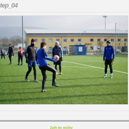
tep_04
Zpět do složky