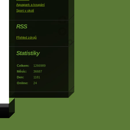
Aquapark a koupání
Sport v okolí
RSS
Přehled zdrojů
Statistiky
Celkem:
1266989
Měsíc:
36687
Den:
1181
Online:
24