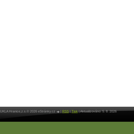
UKLA Hranice,z.s.© 2026 eStránky.cz
|
RSS
|
Tisk
|
Aktualizováno: 5. 8. 2026