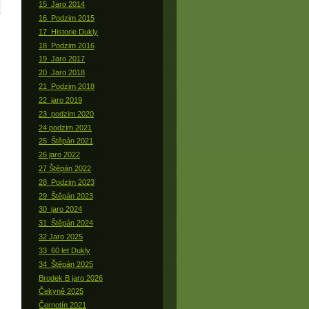
15_Jaro 2014
16_Podzim 2015
17_Historie Dukly
18_Podzim 2016
19_Jaro 2017
20_Jaro 2018
21_Podzim 2018
22_jaro 2019
23_podzim 2020
24 podzim 2021
25_Štěpán 2021
26 jaro 2022
27 Štěpán 2022
28_Podzim 2023
29_Štěpán 2023
30_jaro 2024
31_Štěpán 2024
32 Jaro 2025
33_60 let Dukly
34_Štěpán 2025
Brodek B jaro 2026
Čekyně 2025
Černotín 2021