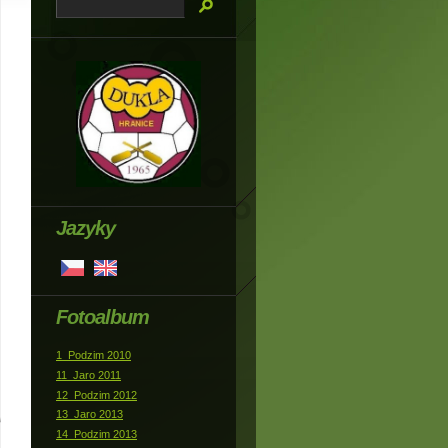
Jazyky
Fotoalbum
1_Podzim 2010
11_Jaro 2011
12_Podzim 2012
13_Jaro 2013
14_Podzim 2013