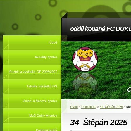
oddíl kopané FC DUKL
Úvod
Aktuality spolku
Rozpis a výsledky OP 2026/2027
Tabulky výsledků OS
Vedení a členové spolku
Úvod
»
Fotoalbum
»
34_Štěpán 2025
»
st
Muži Dukly Hranice
34_Štěpán 2025
Pojištění hráčů