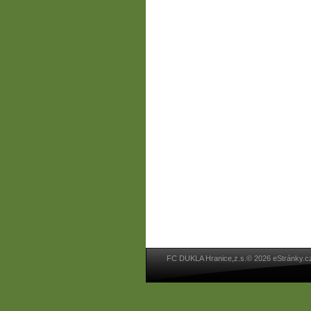
FC DUKLA Hranice,z.s.© 2026 eStránky.